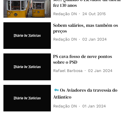
fez 130 anos
Redação DN
24 Out 2015
Sobem salários, mas também os
preços
Redação DN
02 Jan 2024
PS cava fosso de nove pontos
sobre o PSD
Rafael Barbosa
02 Jan 2024
Os Aviadores da travessia do
Atlântico
Redação DN
01 Jan 2024