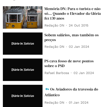
Memória DN: Para o turista e não
só... Quando o Elevador da Glória
fez 130 anos
Redação DN
24 Out 2015
Sobem salários, mas também os
preços
Redação DN
02 Jan 2024
PS cava fosso de nove pontos
sobre o PSD
Rafael Barbosa
02 Jan 2024
Os Aviadores da travessia do
Atlântico
Redação DN
01 Jan 2024