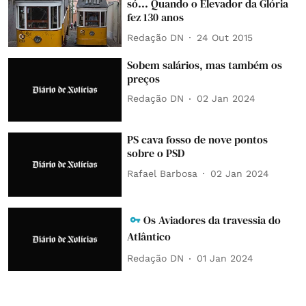
só... Quando o Elevador da Glória
fez 130 anos
Redação DN
24 Out 2015
Sobem salários, mas também os
preços
Redação DN
02 Jan 2024
PS cava fosso de nove pontos
sobre o PSD
Rafael Barbosa
02 Jan 2024
Os Aviadores da travessia do
Atlântico
Redação DN
01 Jan 2024