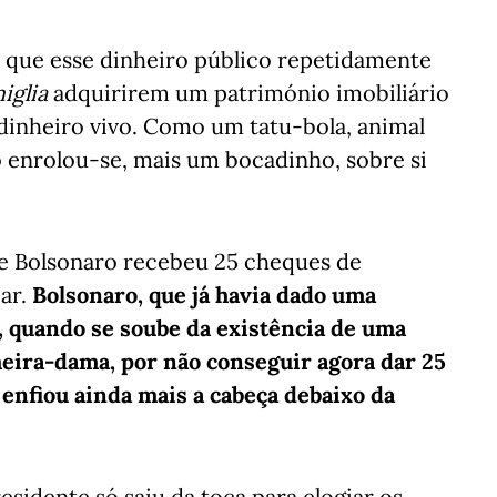
 que esse dinheiro público repetidamente
iglia
adquirirem um património imobiliário
 dinheiro vivo. Como um tatu-bola, animal
do enrolou-se, mais um bocadinho, sobre si
le Bolsonaro recebeu 25 cheques de
iar.
Bolsonaro, que já havia dado uma
, quando se soube da existência de uma
eira-dama, por não conseguir agora dar 25
 enfiou ainda mais a cabeça debaixo da
sidente só saiu da toca para elogiar os