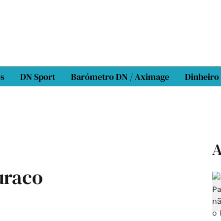
os
DN Sport
Barómetro DN / Aximage
Dinheiro
A
uraco