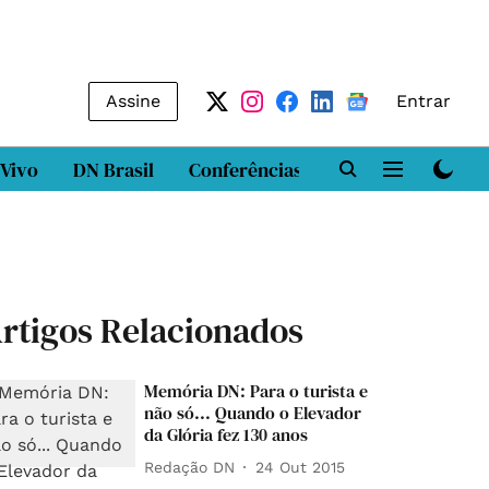
Assine
Entrar
 Vivo
DN Brasil
Conferências
DN LAB
Class
rtigos Relacionados
Memória DN: Para o turista e
não só... Quando o Elevador
da Glória fez 130 anos
Redação DN
24 Out 2015