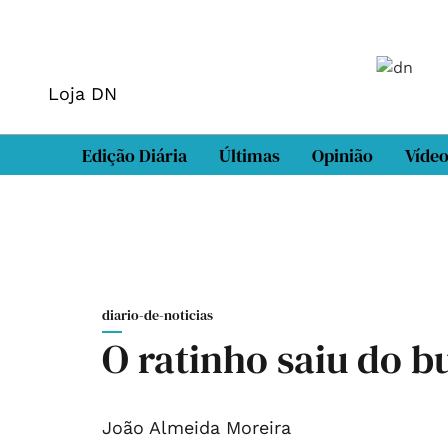
Loja DN
Edição Diária
Últimas
Opinião
Víde
diario-de-noticias
O ratinho saiu do b
João Almeida Moreira