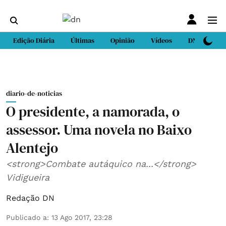
Edição Diária
Últimas
Opinião
Vídeos
DN Sport
diario-de-noticias
O presidente, a namorada, o
assessor. Uma novela no Baixo
Alentejo
<strong>Combate autáquico na...</strong>
Vidigueira
Redação DN
Publicado a
:
13 Ago 2017, 23:28