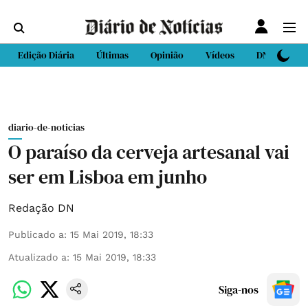
Edição Diária
Últimas
Opinião
Vídeos
DN Sport
diario-de-noticias
O paraíso da cerveja artesanal vai
ser em Lisboa em junho
Redação DN
Publicado a
:
15 Mai 2019, 18:33
Atualizado a
:
15 Mai 2019, 18:33
Siga-nos