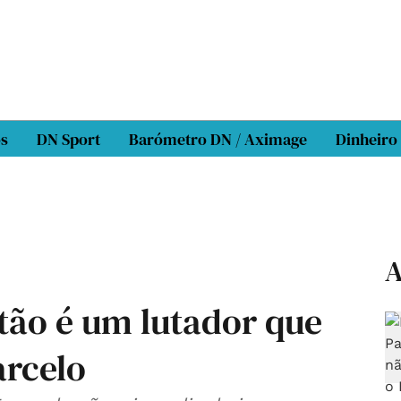
os
DN Sport
Barómetro DN / Aximage
Dinheiro
A
itão é um lutador que
arcelo