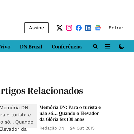
Assine
Entrar
 Vivo
DN Brasil
Conferências
DN LAB
Class
rtigos Relacionados
Memória DN: Para o turista e
não só... Quando o Elevador
da Glória fez 130 anos
Redação DN
24 Out 2015