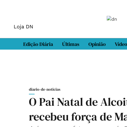
Loja DN
Edição Diária
Últimas
Opinião
Víde
diario-de-noticias
O Pai Natal de Alco
recebeu força de M