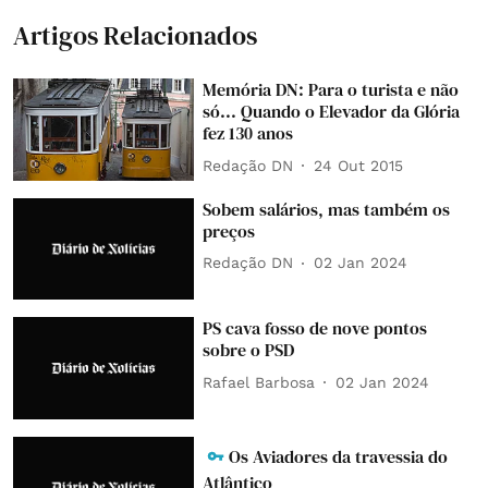
Artigos Relacionados
Memória DN: Para o turista e não
só... Quando o Elevador da Glória
fez 130 anos
Redação DN
24 Out 2015
Sobem salários, mas também os
preços
Redação DN
02 Jan 2024
PS cava fosso de nove pontos
sobre o PSD
Rafael Barbosa
02 Jan 2024
Os Aviadores da travessia do
Atlântico