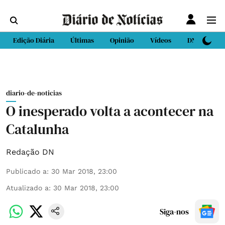
Edição Diária
Últimas
Opinião
Vídeos
DN Sport
diario-de-noticias
O inesperado volta a acontecer na
Catalunha
Redação DN
Publicado a
:
30 Mar 2018, 23:00
Atualizado a
:
30 Mar 2018, 23:00
Siga-nos