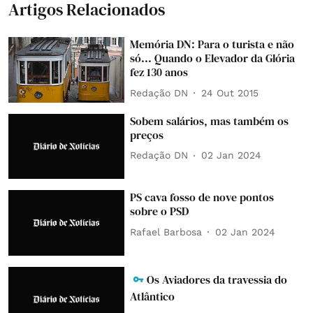
Artigos Relacionados
Memória DN: Para o turista e não
só... Quando o Elevador da Glória
fez 130 anos
Redação DN
24 Out 2015
Sobem salários, mas também os
preços
Redação DN
02 Jan 2024
PS cava fosso de nove pontos
sobre o PSD
Rafael Barbosa
02 Jan 2024
Os Aviadores da travessia do
Atlântico