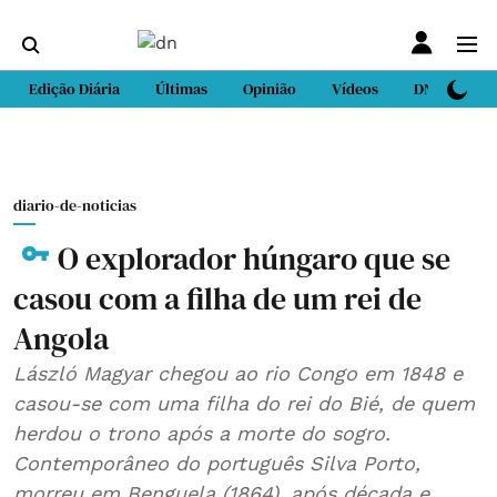
Edição Diária
Últimas
Opinião
Vídeos
DN Sport
diario-de-noticias
O explorador húngaro que se
casou com a filha de um rei de
Angola
László Magyar chegou ao rio Congo em 1848 e
casou-se com uma filha do rei do Bié, de quem
herdou o trono após a morte do sogro.
Contemporâneo do português Silva Porto,
morreu em Benguela (1864), após década e