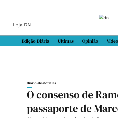
Loja DN
Edição Diária
Últimas
Opinião
Víde
diario-de-noticias
O consenso de Ramo
passaporte de Marc