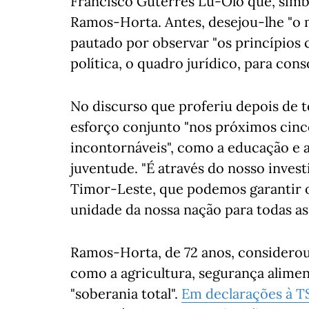
Francisco Guterres Lu-Olo que, simb
Ramos-Horta. Antes, desejou-lhe "o 
pautado por observar "os princípios c
política, o quadro jurídico, para conso
No discurso que proferiu depois de
esforço conjunto "nos próximos cinco
incontornáveis", como a educação e a
juventude. "É através do nosso inves
Timor-Leste, que podemos garantir o
unidade da nossa nação para todas as
Ramos-Horta, de 72 anos, considerou
como a agricultura, segurança aliment
"soberania total".
Em declarações à T