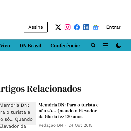
Assine
Entrar
 Vivo
DN Brasil
Conferências
DN LAB
Class
rtigos Relacionados
Memória DN: Para o turista e
não só... Quando o Elevador
da Glória fez 130 anos
Redação DN
24 Out 2015