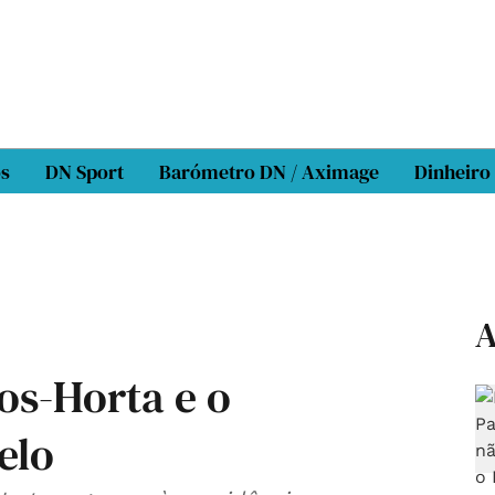
os
DN Sport
Barómetro DN / Aximage
Dinheiro
A
s-Horta e o
elo