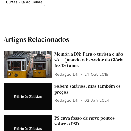
Curtas Vila do Conde
Artigos Relacionados
Memória DN: Para o turista e não
só... Quando o Elevador da Glória
fez 130 anos
Redação DN
24 Out 2015
Sobem salários, mas também os
preços
Redação DN
02 Jan 2024
PS cava fosso de nove pontos
sobre o PSD