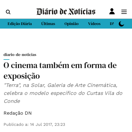
Edição Diária
Últimas
Opinião
Vídeos
DN Sport
diario-de-noticias
O cinema também em forma de
exposição
"Terra", na Solar, Galeria de Arte Cinemática,
celebra o modelo específico do Curtas Vila do
Conde
Redação DN
Publicado a
:
14 Jul 2017, 23:23