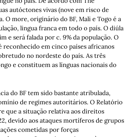
ingue no país. De acordo com The
uas autóctones vivas (nove em risco de
a. O more, originário do BF, Mali e Togo é a
lação, lingua franca em todo o país. O diúla
im e será falada por c. 9% da população. O
o é reconhecido em cinco países africanos
sobretudo no nordeste do país. As três
ngo e constituem as línguas nacionais do
cia do BF tem sido bastante atribulada,
mínio de regimes autoritários. O Relatório
 que a situação relativa aos direitos
2, devido aos ataques mortíferos de grupos
olações cometidas por forças