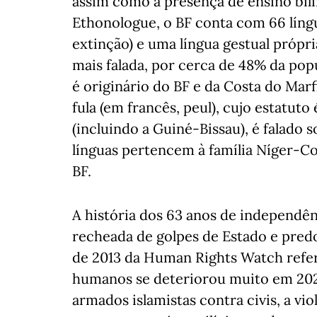
assim como a presença de ensino bil
Ethonologue, o BF conta com 66 líng
extinção) e uma língua gestual própri
mais falada, por cerca de 48% da popu
é originário do BF e da Costa do Marf
fula (em francês, peul), cujo estatut
(incluindo a Guiné-Bissau), é falado 
línguas pertencem à família Níger-Co
BF.
A história dos 63 anos de independên
recheada de golpes de Estado e predo
de 2013 da Human Rights Watch refere
humanos se deteriorou muito em 202
armados islamistas contra civis, a vi