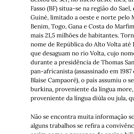
Fasso (BF) situa-se na região do Sael,
Guiné, limitado a oeste e norte pelo M
Benim, Togo, Gana e Costa do Marfi
mais 21,5 milhões de habitantes. To
nome de República do Alto Volta até 1
que desaguam no rio Volta, cujo nom
durante a presidência de Thomas Sank
pan-africanista (assassinado em 1987
Blaise Campaoré), o país assumiu o s
burkina, proveniente da língua more, q
proveniente da língua diúla ou jula, que
Não se encontra muita informação so
alguns trabalhos se refira a convivênci