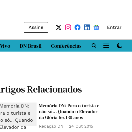
Assine
Entrar
 Vivo
DN Brasil
Conferências
DN LAB
Class
rtigos Relacionados
Memória DN: Para o turista e
não só... Quando o Elevador
da Glória fez 130 anos
Redação DN
24 Out 2015