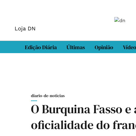
Loja DN
Edição Diária
Últimas
Opinião
Víde
diario-de-noticias
O Burquina Fasso e 
oficialidade do fra