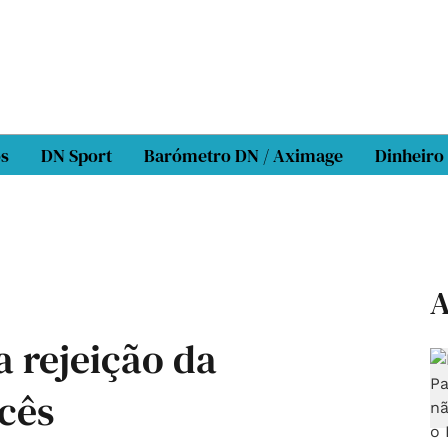
os
DN Sport
Barómetro DN / Aximage
Dinheiro
A
a rejeição da
ncês