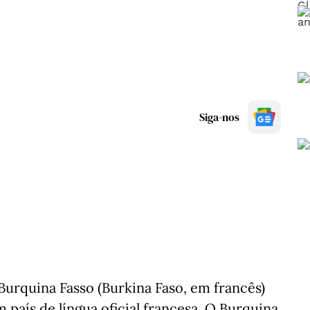
Siga-nos
Burquina Fasso (Burkina Faso, em francês)
m país de língua oficial francesa. O Burquina