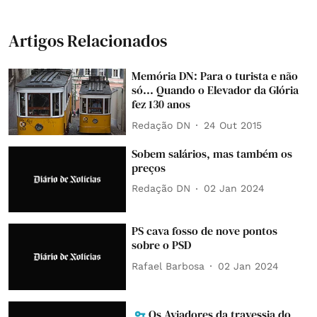
Artigos Relacionados
Memória DN: Para o turista e não
só... Quando o Elevador da Glória
fez 130 anos
Redação DN
24 Out 2015
Sobem salários, mas também os
preços
Redação DN
02 Jan 2024
PS cava fosso de nove pontos
sobre o PSD
Rafael Barbosa
02 Jan 2024
Os Aviadores da travessia do