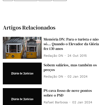
Artigos Relacionados
Memória DN: Para o turista e não
só... Quando o Elevador da Glória
fez 130 anos
Redação DN
24 Out 2015
Sobem salários, mas também os
preços
Redação DN
02 Jan 2024
PS cava fosso de nove pontos
sobre o PSD
Rafael Barbosa
02 Jan 2024