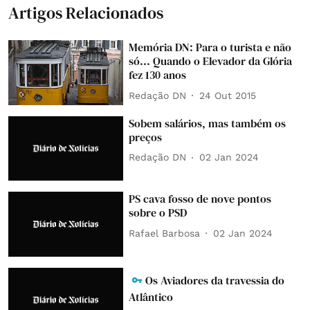
Artigos Relacionados
Memória DN: Para o turista e não
só... Quando o Elevador da Glória
fez 130 anos
Redação DN
24 Out 2015
Sobem salários, mas também os
preços
Redação DN
02 Jan 2024
PS cava fosso de nove pontos
sobre o PSD
Rafael Barbosa
02 Jan 2024
Os Aviadores da travessia do
Atlântico