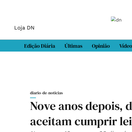
Loja DN
Edição Diária
Últimas
Opinião
Víde
diario-de-noticias
Nove anos depois, 
aceitam cumprir lei