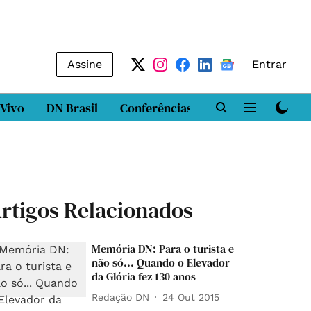
Assine
Entrar
 Vivo
DN Brasil
Conferências
DN LAB
Class
rtigos Relacionados
Memória DN: Para o turista e
não só... Quando o Elevador
da Glória fez 130 anos
Redação DN
24 Out 2015