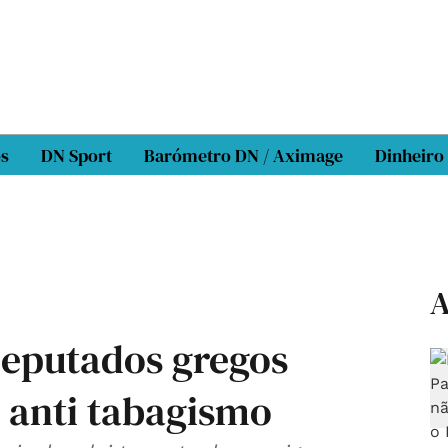
os
DN Sport
Barómetro DN / Aximage
Dinheiro
A
deputados gregos
 anti tabagismo