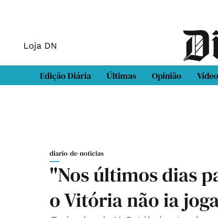
Loja DN
Edição Diária
Últimas
Opinião
Víde
diario-de-noticias
"Nos últimos dias p
o Vitória não ia jog