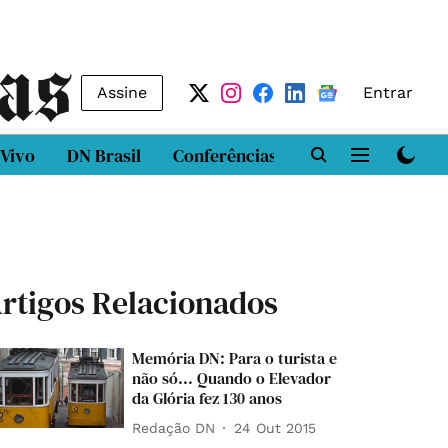
Assine
Entrar
 Vivo
DN Brasil
Conferências
DN LAB
Class
rtigos Relacionados
Memória DN: Para o turista e
não só... Quando o Elevador
da Glória fez 130 anos
Redação DN
24 Out 2015