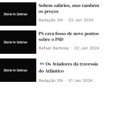
Sobem salários, mas também
os preços
Redação DN
02 Jan 2024
PS cava fosso de nove pontos
sobre o PSD
Rafael Barbosa
02 Jan 2024
Os Aviadores da travessia
do Atlântico
Redação DN
01 Jan 2024