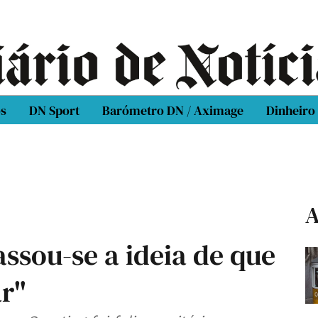
os
DN Sport
Barómetro DN / Aximage
Dinheiro
A
assou-se a ideia de que
ar"