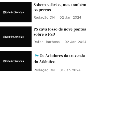
Sobem salários, mas também
os preços
Redação DN
02 Jan 2024
PS cava fosso de nove pontos
sobre o PSD
Rafael Barbosa
02 Jan 2024
Os Aviadores da travessia
do Atlântico
Redação DN
01 Jan 2024