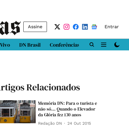
Assine
Entrar
 Vivo
DN Brasil
Conferências
DN LAB
Class
rtigos Relacionados
Memória DN: Para o turista e
não só... Quando o Elevador
da Glória fez 130 anos
Redação DN
24 Out 2015