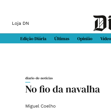
Loja DN
Edição Diária
Últimas
Opinião
Víde
diario-de-noticias
No fio da navalha
Miguel Coelho