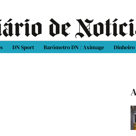
os
DN Sport
Barómetro DN / Aximage
Dinheiro
A