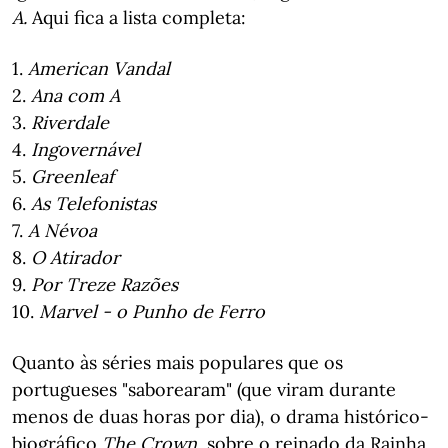
A.
Aqui fica a lista completa:
1.
American Vandal
2.
Ana com A
3.
Riverdale
4.
Ingovernável
5.
Greenleaf
6.
As Telefonistas
7.
A Névoa
8.
O Atirador
9.
Por Treze Razões
10.
Marvel - o Punho de Ferro
Quanto às séries mais populares que os
portugueses "saborearam" (que viram durante
menos de duas horas por dia), o drama histórico-
biográfico
The Crown
, sobre o reinado da Rainha