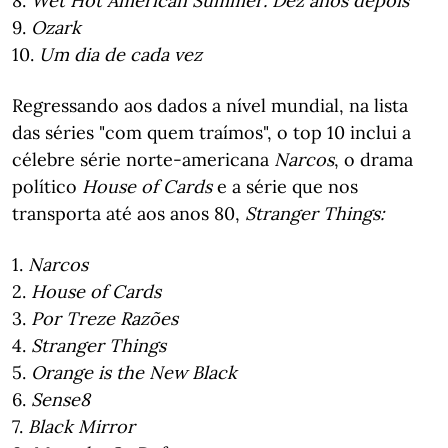
8.
Wet Hot American Summer: Dez anos depois
9.
Ozark
10.
Um dia de cada vez
Regressando aos dados a nível mundial, na lista
das séries "com quem traímos", o top 10 inclui a
célebre série norte-americana
Narcos
, o drama
político
House of Cards
e a série que nos
transporta até aos anos 80,
Stranger Things:
1.
Narcos
2.
House of Cards
3.
Por Treze Razões
4.
Stranger Things
5.
Orange is the New Black
6.
Sense8
7.
Black Mirror