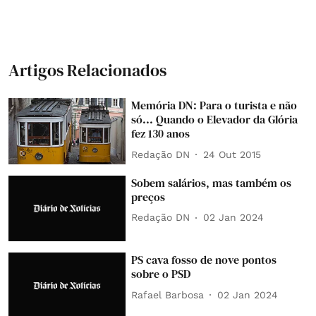
Artigos Relacionados
Memória DN: Para o turista e não
só... Quando o Elevador da Glória
fez 130 anos
Redação DN
24 Out 2015
Sobem salários, mas também os
preços
Redação DN
02 Jan 2024
PS cava fosso de nove pontos
sobre o PSD
Rafael Barbosa
02 Jan 2024