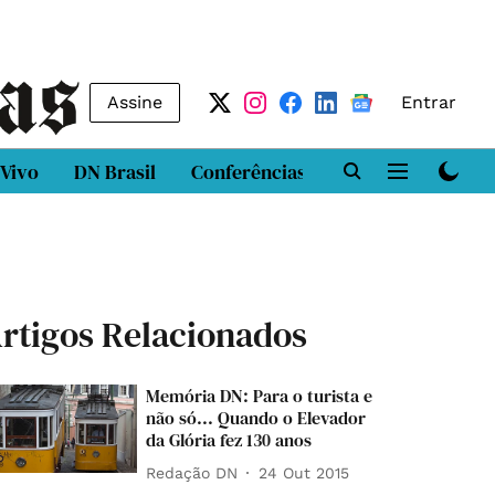
Assine
Entrar
 Vivo
DN Brasil
Conferências
DN LAB
Class
rtigos Relacionados
Memória DN: Para o turista e
não só... Quando o Elevador
da Glória fez 130 anos
Redação DN
24 Out 2015