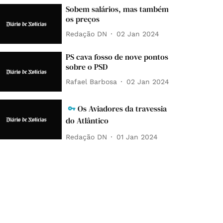
Sobem salários, mas também
os preços
Redação DN
02 Jan 2024
PS cava fosso de nove pontos
sobre o PSD
Rafael Barbosa
02 Jan 2024
Os Aviadores da travessia
do Atlântico
Redação DN
01 Jan 2024