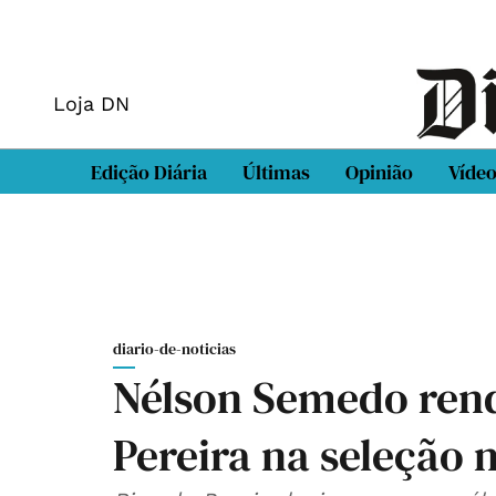
Loja DN
Edição Diária
Últimas
Opinião
Víde
diario-de-noticias
Nélson Semedo rend
Pereira na seleção 