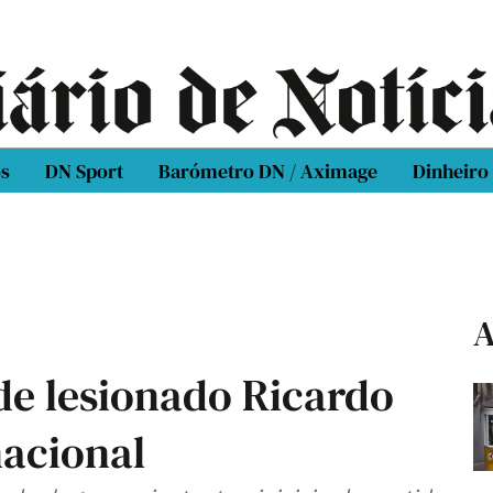
os
DN Sport
Barómetro DN / Aximage
Dinheiro
A
e lesionado Ricardo
nacional