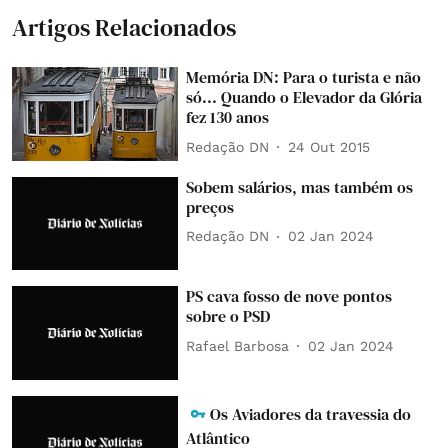
Artigos Relacionados
Memória DN: Para o turista e não
só... Quando o Elevador da Glória
fez 130 anos
Redação DN
24 Out 2015
Sobem salários, mas também os
preços
Redação DN
02 Jan 2024
PS cava fosso de nove pontos
sobre o PSD
Rafael Barbosa
02 Jan 2024
Os Aviadores da travessia do
Atlântico