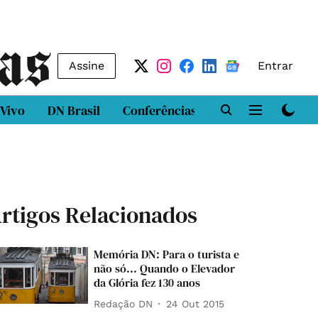
Assine
Entrar
 Vivo
DN Brasil
Conferências
DN LAB
Class
rtigos Relacionados
Memória DN: Para o turista e
não só... Quando o Elevador
da Glória fez 130 anos
Redação DN
24 Out 2015