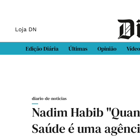
Loja DN
Edição Diária
Últimas
Opinião
Víde
diario-de-noticias
Nadim Habib "Quan
Saúde é uma agênci