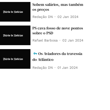
Sobem salários, mas também
os preços
Redação DN
02 Jan 2024
PS cava fosso de nove pontos
sobre o PSD
Rafael Barbosa
02 Jan 2024
Os Aviadores da travessia
do Atlântico
Redação DN
01 Jan 2024