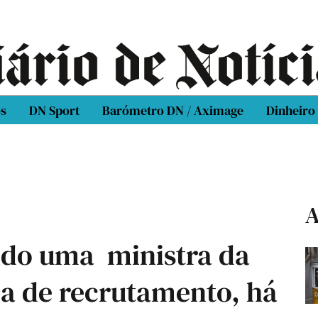
os
DN Sport
Barómetro DN / Aximage
Dinheiro
A
do uma ministra da
a de recrutamento, há