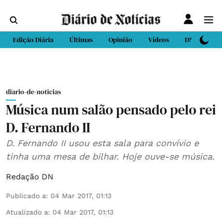
Edição Diária
Últimas
Opinião
Vídeos
DN Sport
diario-de-noticias
Música num salão pensado pelo rei
D. Fernando II
D. Fernando II usou esta sala para convívio e
tinha uma mesa de bilhar. Hoje ouve-se música.
Redação DN
Publicado a
:
04 Mar 2017, 01:13
Atualizado a
:
04 Mar 2017, 01:13