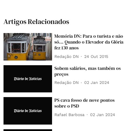
Artigos Relacionados
Memória DN: Para o turista e não
só... Quando o Elevador da Glória
fez 130 anos
Redação DN
24 Out 2015
Sobem salários, mas também os
preços
Redação DN
02 Jan 2024
PS cava fosso de nove pontos
sobre o PSD
Rafael Barbosa
02 Jan 2024