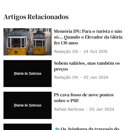
Artigos Relacionados
Memória DN: Para o turista e não
só... Quando o Elevador da Glória
fez 130 anos
Redação DN
24 Out 2015
Sobem salários, mas também os
preços
Redação DN
02 Jan 2024
PS cava fosso de nove pontos
sobre o PSD
Rafael Barbosa
02 Jan 2024
Os Aviadores da travessia do