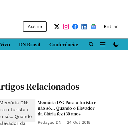
Assine
Entrar
 Vivo
DN Brasil
Conferências
DN LAB
Class
rtigos Relacionados
Memória DN: Para o turista e
não só... Quando o Elevador
da Glória fez 130 anos
Redação DN
24 Out 2015