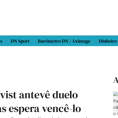
os
DN Sport
Barómetro DN / Aximage
Dinheiro
A
vist antevê duelo
s espera vencê-lo