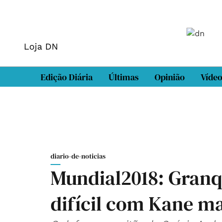
Loja DN
Edição Diária
Últimas
Opinião
Víde
diario-de-noticias
Mundial2018: Granq
difícil com Kane ma