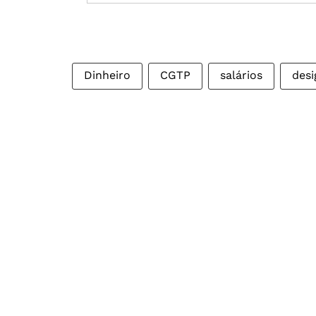
Dinheiro
CGTP
salários
desi