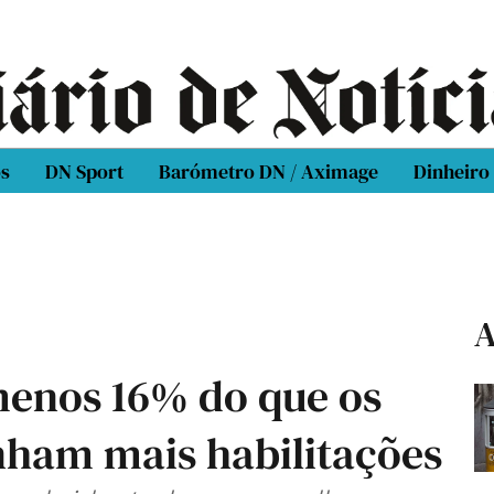
os
DN Sport
Barómetro DN / Aximage
Dinheiro
A
enos 16% do que os
ham mais habilitações