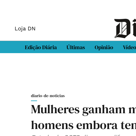
Loja DN
Edição Diária
Últimas
Opinião
Víde
diario-de-noticias
Mulheres ganham m
homens embora ten