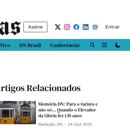
Assine
Entrar
 Vivo
DN Brasil
Conferências
DN LAB
Class
rtigos Relacionados
Memória DN: Para o turista e
não só... Quando o Elevador
da Glória fez 130 anos
Redação DN
24 Out 2015