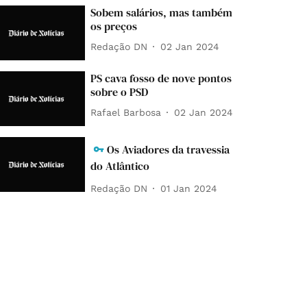
Sobem salários, mas também
os preços
Redação DN
02 Jan 2024
PS cava fosso de nove pontos
sobre o PSD
Rafael Barbosa
02 Jan 2024
Os Aviadores da travessia
do Atlântico
Redação DN
01 Jan 2024