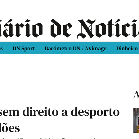
os
DN Sport
Barómetro DN / Aximage
Dinheiro
A
 sem direito a desporto
lões