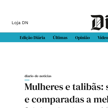
Loja DN
Edição Diária
Últimas
Opinião
Víde
diario-de-noticias
Mulheres e talibãs:
e comparadas a me