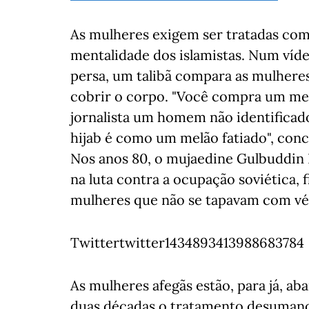
As mulheres exigem ser tratadas co
mentalidade dos islamistas. Num víde
persa, um talibã compara as mulheres
cobrir o corpo. "Você compra um melã
jornalista um homem não identificado
hijab é como um melão fatiado", con
Nos anos 80, o mujaedine Gulbuddin
na luta contra a ocupação soviética, 
mulheres que não se tapavam com vé
Twittertwitter1434893413988683784
As mulheres afegãs estão, para já, ab
duas décadas o tratamento desumano 