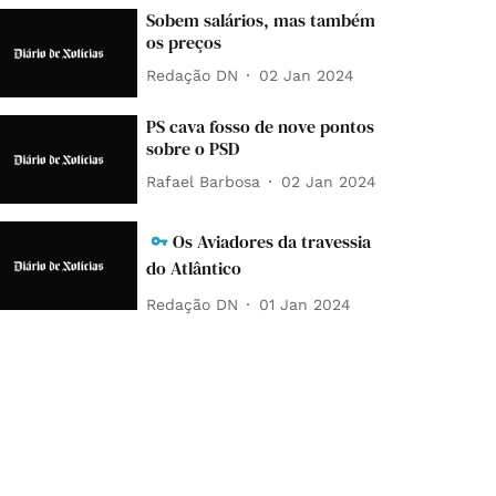
Sobem salários, mas também
os preços
Redação DN
02 Jan 2024
PS cava fosso de nove pontos
sobre o PSD
Rafael Barbosa
02 Jan 2024
Os Aviadores da travessia
do Atlântico
Redação DN
01 Jan 2024