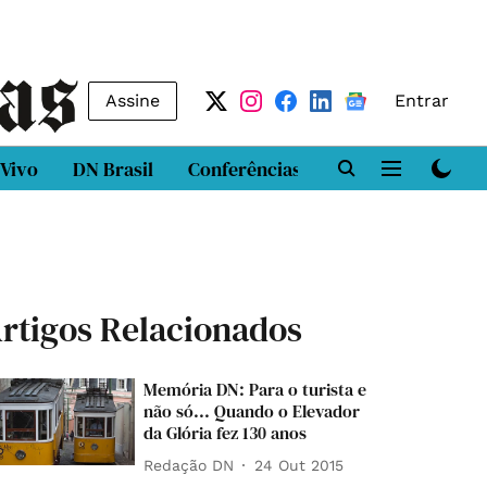
Assine
Entrar
 Vivo
DN Brasil
Conferências
DN LAB
Class
rtigos Relacionados
Memória DN: Para o turista e
não só... Quando o Elevador
da Glória fez 130 anos
Redação DN
24 Out 2015