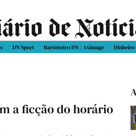
os
DN Sport
Barómetro DN / Aximage
Dinheiro
A
 a ficção do horário