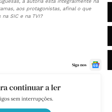
guesas, a autoria está integralmente na
mas, aos protagonistas, afinal o que
s na SIC e na TVI?
Siga-nos
ra continuar a ler
tigos sem interrupções.