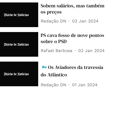
Sobem salários, mas também
os preços
Redação DN
02 Jan 2024
PS cava fosso de nove pontos
sobre o PSD
Rafael Barbosa
02 Jan 2024
Os Aviadores da travessia
do Atlântico
Redação DN
01 Jan 2024