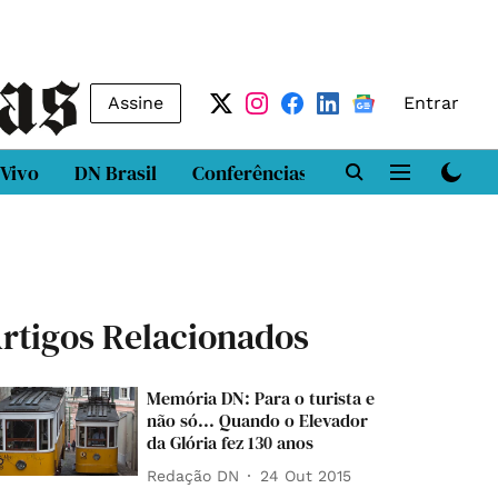
Assine
Entrar
 Vivo
DN Brasil
Conferências
DN LAB
Class
rtigos Relacionados
Memória DN: Para o turista e
não só... Quando o Elevador
da Glória fez 130 anos
Redação DN
24 Out 2015