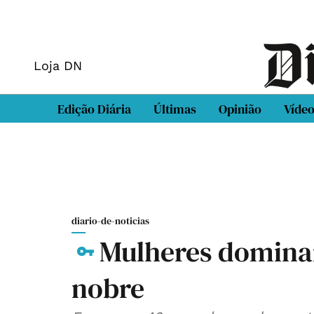
Loja DN
Edição Diária
Últimas
Opinião
Víde
diario-de-noticias
Mulheres dominam
nobre