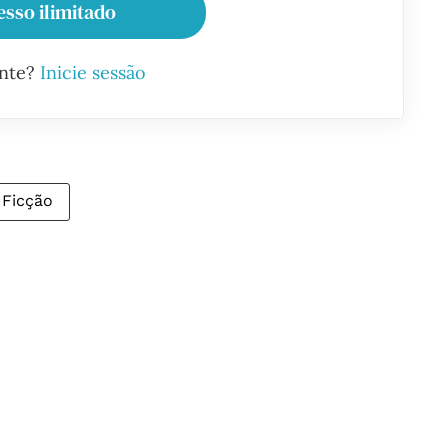
esso ilimitado
ante?
Inicie sessão
Ficção