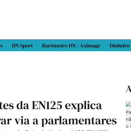
os
DN Sport
Barómetro DN / Aximage
Dinheiro
A
es da EN125 explica
ar via a parlamentares