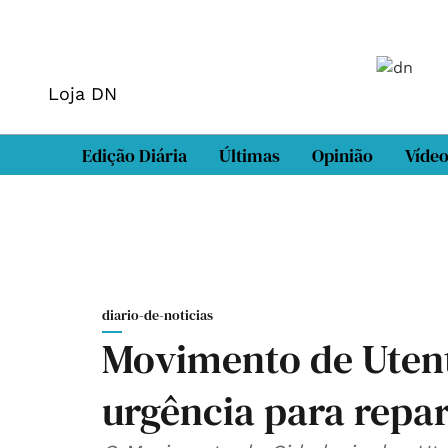
Loja DN
Edição Diária
Últimas
Opinião
Víde
diario-de-noticias
Movimento de Utent
urgência para repar