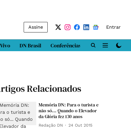
Assine
Entrar
 Vivo
DN Brasil
Conferências
DN LAB
Class
rtigos Relacionados
Memória DN: Para o turista e
não só... Quando o Elevador
da Glória fez 130 anos
Redação DN
24 Out 2015