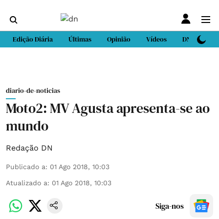
Edição Diária
Últimas
Opinião
Vídeos
DN Sport
diario-de-noticias
Moto2: MV Agusta apresenta-se ao
mundo
Redação DN
Publicado a
:
01 Ago 2018, 10:03
Atualizado a
:
01 Ago 2018, 10:03
Siga-nos