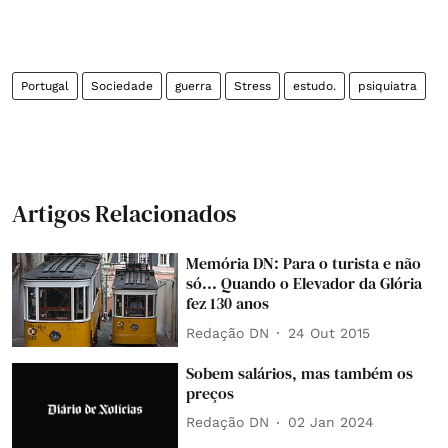
Portugal
Sociedade
guerra
Stress
estudo.
psiquiatra
Artigos Relacionados
Memória DN: Para o turista e não
só... Quando o Elevador da Glória
fez 130 anos
Redação DN
24 Out 2015
Sobem salários, mas também os
preços
Redação DN
02 Jan 2024