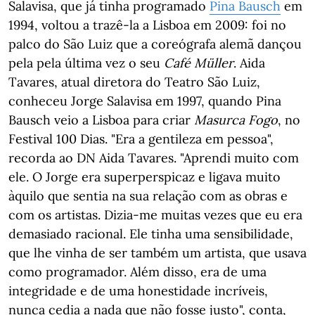
Salavisa, que já tinha programado
Pina Bausch
em
1994, voltou a trazê-la a Lisboa em 2009: foi no
palco do São Luiz que a coreógrafa alemã dançou
pela pela última vez o seu
Café Müller
. Aida
Tavares, atual diretora do Teatro São Luiz,
conheceu Jorge Salavisa em 1997, quando Pina
Bausch veio a Lisboa para criar
Masurca Fogo
, no
Festival 100 Dias. "Era a gentileza em pessoa",
recorda ao DN Aida Tavares. "Aprendi muito com
ele. O Jorge era superperspicaz e ligava muito
àquilo que sentia na sua relação com as obras e
com os artistas. Dizia-me muitas vezes que eu era
demasiado racional. Ele tinha uma sensibilidade,
que lhe vinha de ser também um artista, que usava
como programador. Além disso, era de uma
integridade e de uma honestidade incríveis,
nunca cedia a nada que não fosse justo", conta,