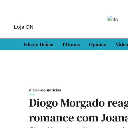
Loja DN
Edição Diária
Últimas
Opinião
Víde
diario-de-noticias
Diogo Morgado reag
romance com Joana