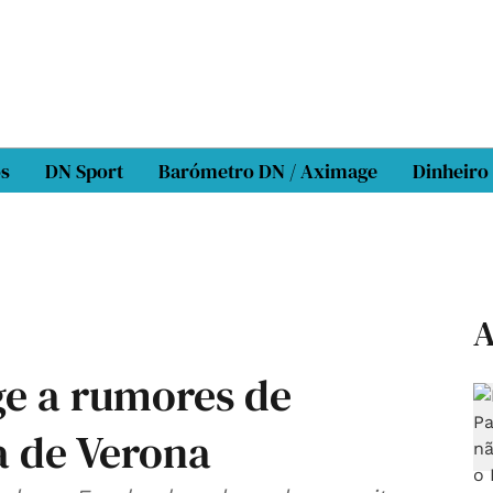
os
DN Sport
Barómetro DN / Aximage
Dinheiro
A
e a rumores de
 de Verona