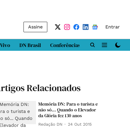
Assine
Entrar
 Vivo
DN Brasil
Conferências
DN LAB
Class
rtigos Relacionados
Memória DN: Para o turista e
não só... Quando o Elevador
da Glória fez 130 anos
Redação DN
24 Out 2015