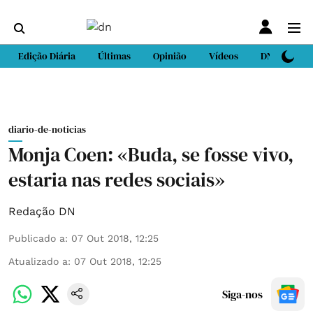
Edição Diária
Últimas
Opinião
Vídeos
DN Sport
diario-de-noticias
Monja Coen: «Buda, se fosse vivo,
estaria nas redes sociais»
Redação DN
Publicado a
:
07 Out 2018, 12:25
Atualizado a
:
07 Out 2018, 12:25
Siga-nos