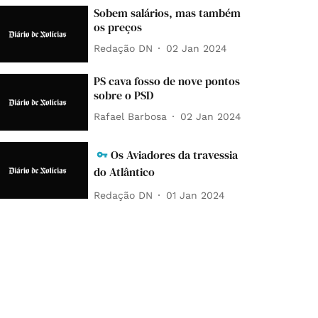
Sobem salários, mas também
os preços
Redação DN
02 Jan 2024
PS cava fosso de nove pontos
sobre o PSD
Rafael Barbosa
02 Jan 2024
Os Aviadores da travessia
do Atlântico
Redação DN
01 Jan 2024