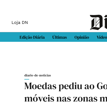
Loja DN
Edição Diária
Últimas
Opinião
Víde
diario-de-noticias
Moedas pediu ao G
móveis nas zonas m