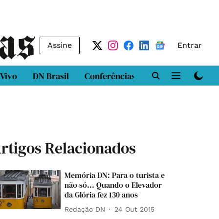
Assine
Entrar
 Vivo
DN Brasil
Conferências
DN LAB
Class
rtigos Relacionados
Memória DN: Para o turista e
não só... Quando o Elevador
da Glória fez 130 anos
Redação DN
24 Out 2015