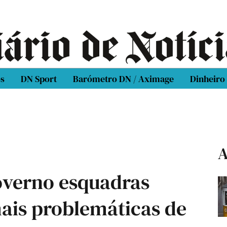
os
DN Sport
Barómetro DN / Aximage
Dinheiro
A
overno esquadras
ais problemáticas de