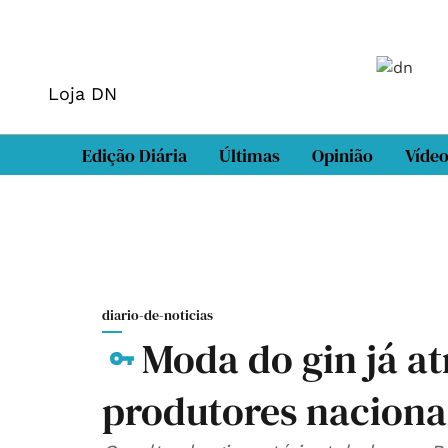
Loja DN
Edição Diária
Últimas
Opinião
Víde
diario-de-noticias
Moda do gin já a
produtores naciona