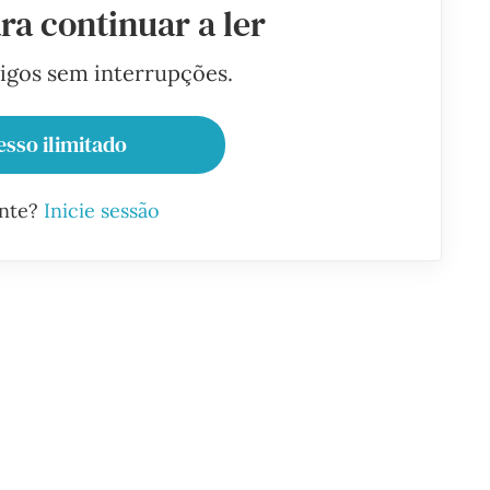
ra continuar a ler
tigos sem interrupções.
esso ilimitado
ante?
Inicie sessão