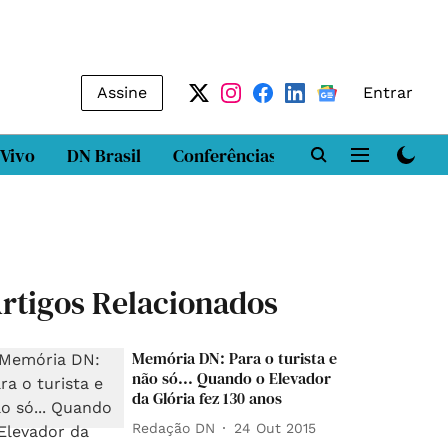
Assine
Entrar
 Vivo
DN Brasil
Conferências
DN LAB
Class
rtigos Relacionados
Memória DN: Para o turista e
não só... Quando o Elevador
da Glória fez 130 anos
Redação DN
24 Out 2015