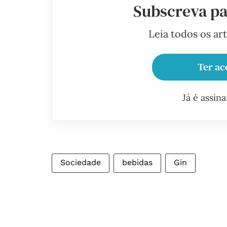
Subscreva pa
Leia todos os ar
Ter ac
Já é assin
Sociedade
bebidas
Gin