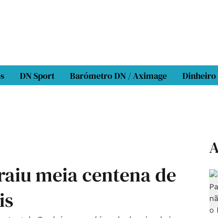
os
DN Sport
Barómetro DN / Aximage
Dinheiro
A
traiu meia centena de
is