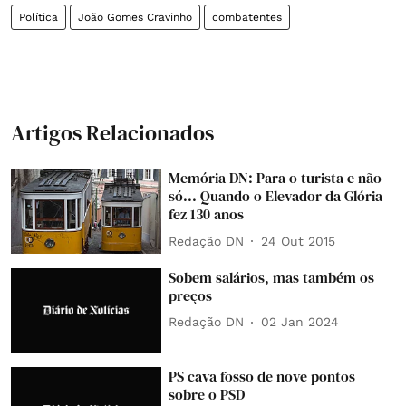
Política
João Gomes Cravinho
combatentes
Artigos Relacionados
Memória DN: Para o turista e não
só... Quando o Elevador da Glória
fez 130 anos
Redação DN
24 Out 2015
Sobem salários, mas também os
preços
Redação DN
02 Jan 2024
PS cava fosso de nove pontos
sobre o PSD