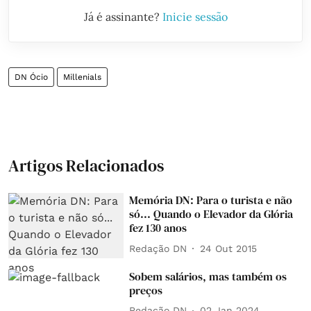
Já é assinante?
Inicie sessão
DN Ócio
Millenials
Artigos Relacionados
Memória DN: Para o turista e não
só... Quando o Elevador da Glória
fez 130 anos
Redação DN
24 Out 2015
Sobem salários, mas também os
preços
Redação DN
02 Jan 2024