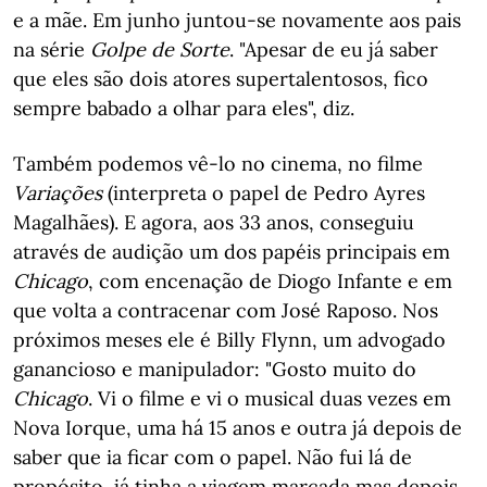
e a mãe. Em junho juntou-se novamente aos pais
na série
Golpe de Sorte
. "Apesar de eu já saber
que eles são dois atores supertalentosos, fico
sempre babado a olhar para eles", diz.
Também podemos vê-lo no cinema, no filme
Variações
(interpreta o papel de Pedro Ayres
Magalhães). E agora, aos 33 anos, conseguiu
através de audição um dos papéis principais em
Chicago
, com encenação de Diogo Infante e em
que volta a contracenar com José Raposo. Nos
próximos meses ele é Billy Flynn, um advogado
ganancioso e manipulador: "Gosto muito do
Chicago
. Vi o filme e vi o musical duas vezes em
Nova Iorque, uma há 15 anos e outra já depois de
saber que ia ficar com o papel. Não fui lá de
propósito, já tinha a viagem marcada mas depois