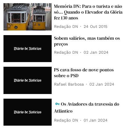
Memória DN: Para o turista e não
só... Quando o Elevador da Glória
fez 130 anos
Redação DN
24 Out 2015
Sobem salários, mas também os
preços
Redação DN
02 Jan 2024
PS cava fosso de nove pontos
sobre o PSD
Rafael Barbosa
02 Jan 2024
Os Aviadores da travessia do
Atlântico
Redação DN
01 Jan 2024