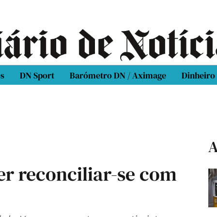
os
DN Sport
Barómetro DN / Aximage
Dinheiro
A
er reconciliar-se com