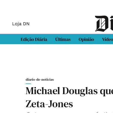
Loja DN
Edição Diária
Últimas
Opinião
Víde
diario-de-noticias
Michael Douglas qu
Zeta-Jones