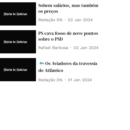
Sobem salários, mas também
os preços
Redação DN
02 Jan 2024
PS cava fosso de nove pontos
sobre o PSD
Rafael Barbosa
02 Jan 2024
Os Aviadores da travessia
do Atlântico
Redação DN
01 Jan 2024