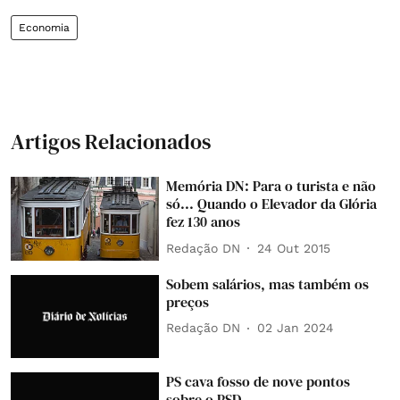
Economia
Artigos Relacionados
Memória DN: Para o turista e não
só... Quando o Elevador da Glória
fez 130 anos
Redação DN
24 Out 2015
Sobem salários, mas também os
preços
Redação DN
02 Jan 2024
PS cava fosso de nove pontos
sobre o PSD