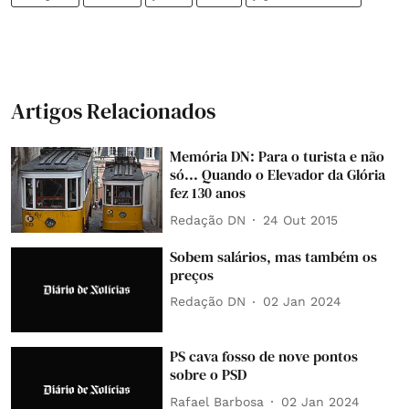
Artigos Relacionados
Memória DN: Para o turista e não
só... Quando o Elevador da Glória
fez 130 anos
Redação DN
24 Out 2015
Sobem salários, mas também os
preços
Redação DN
02 Jan 2024
PS cava fosso de nove pontos
sobre o PSD
Rafael Barbosa
02 Jan 2024