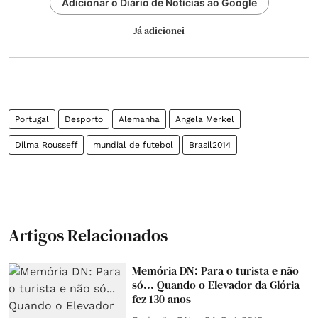
Adicionar o Diário de Notícias ao Google
Já adicionei
Portugal
Desporto
Alemanha
Angela Merkel
Dilma Rousseff
mundial de futebol
Brasil2014
Artigos Relacionados
Memória DN: Para o turista e não
só... Quando o Elevador da Glória
fez 130 anos