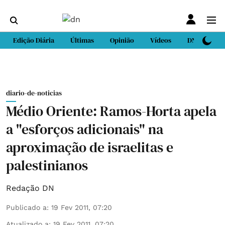
Edição Diária
Últimas
Opinião
Vídeos
DN Sport
diario-de-noticias
Médio Oriente: Ramos-Horta apela
a "esforços adicionais" na
aproximação de israelitas e
palestinianos
Redação DN
Publicado a
:
19 Fev 2011, 07:20
Atualizado a
:
19 Fev 2011, 07:20