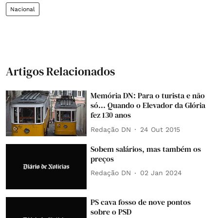
Nacional
Artigos Relacionados
Memória DN: Para o turista e não
só... Quando o Elevador da Glória
fez 130 anos
Redação DN
24 Out 2015
Sobem salários, mas também os
preços
Redação DN
02 Jan 2024
PS cava fosso de nove pontos
sobre o PSD