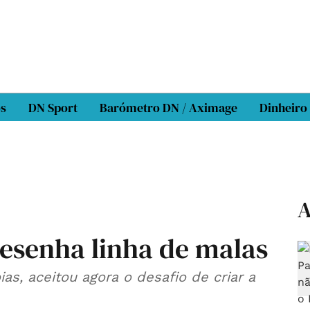
os
DN Sport
Barómetro DN / Aximage
Dinheiro
A
esenha linha de malas
oias, aceitou agora o desafio de criar a