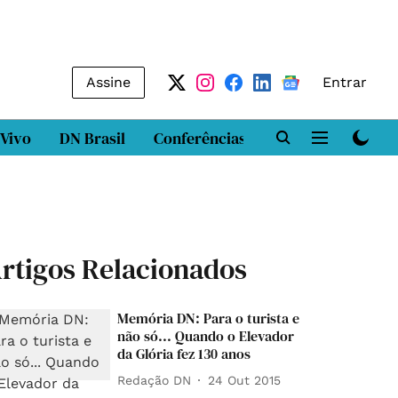
Assine
Entrar
 Vivo
DN Brasil
Conferências
DN LAB
Class
rtigos Relacionados
Memória DN: Para o turista e
não só... Quando o Elevador
da Glória fez 130 anos
Redação DN
24 Out 2015