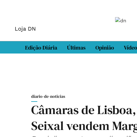
Loja DN
Edição Diária
Últimas
Opinião
Víde
diario-de-noticias
Câmaras de Lisboa,
Seixal vendem Mar