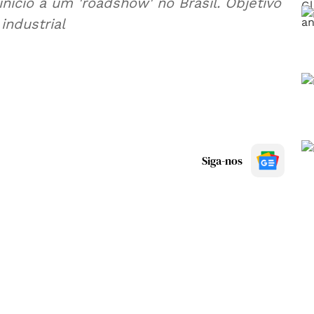
nício a um 'roadshow' no Brasil. Objetivo
industrial
Siga-nos