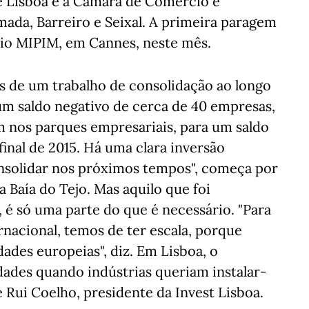
e Lisboa e a Câmara de Comércio e
mada, Barreiro e Seixal. A primeira paragem
ário MIPIM, em Cannes, neste mês.
s de um trabalho de consolidação ao longo
um saldo negativo de cerca de 40 empresas,
m nos parques empresariais, para um saldo
inal de 2015. Há uma clara inversão
onsolidar nos próximos tempos", começa por
a Baía do Tejo. Mas aquilo que foi
é só uma parte do que é necessário. "Para
rnacional, temos de ter escala, porque
des europeias", diz. Em Lisboa, o
ldades quando indústrias queriam instalar-
e Rui Coelho, presidente da Invest Lisboa.