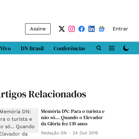
Assine
Entrar
 Vivo
DN Brasil
Conferências
DN LAB
Class
rtigos Relacionados
Memória DN: Para o turista e
não só... Quando o Elevador
da Glória fez 130 anos
Redação DN
24 Out 2015