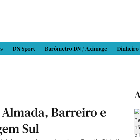
os
DN Sport
Barómetro DN / Aximage
Dinheiro
A
 Almada, Barreiro e
gem Sul