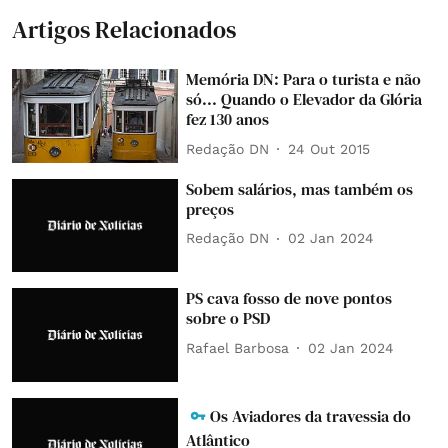
Artigos Relacionados
Memória DN: Para o turista e não
só... Quando o Elevador da Glória
fez 130 anos
Redação DN
24 Out 2015
Sobem salários, mas também os
preços
Redação DN
02 Jan 2024
PS cava fosso de nove pontos
sobre o PSD
Rafael Barbosa
02 Jan 2024
Os Aviadores da travessia do
Atlântico